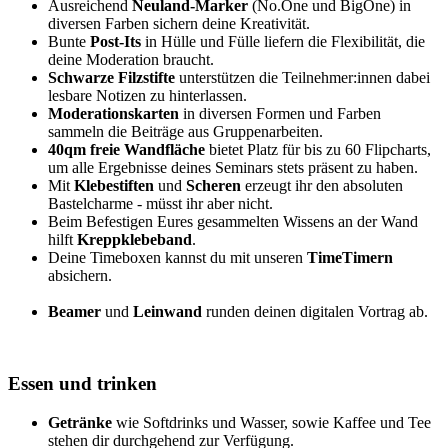
Ausreichend
Neuland-Marker
(No.One und BigOne) in
diversen Farben sichern deine Kreativität.
Bunte
Post-Its
in Hülle und Fülle liefern die Flexibilität, die
deine Moderation braucht.
Schwarze Filzstifte
unterstützen die Teilnehmer:innen dabei
lesbare Notizen zu hinterlassen.
Moderationskarten
in diversen Formen und Farben
sammeln die Beiträge aus Gruppenarbeiten.
40qm freie Wandfläche
bietet Platz für bis zu 60 Flipcharts,
um alle Ergebnisse deines Seminars stets präsent zu haben.
Mit
Klebestiften
und
Scheren
erzeugt ihr den absoluten
Bastelcharme - müsst ihr aber nicht.
Beim Befestigen Eures gesammelten Wissens an der Wand
hilft
Kreppklebeband
.
Deine Timeboxen kannst du mit unseren
TimeTimern
absichern.
Beamer
und
Leinwand
runden deinen digitalen Vortrag ab.
Essen und trinken
Getränke
wie Softdrinks und Wasser, sowie Kaffee und Tee
stehen dir durchgehend zur Verfügung.